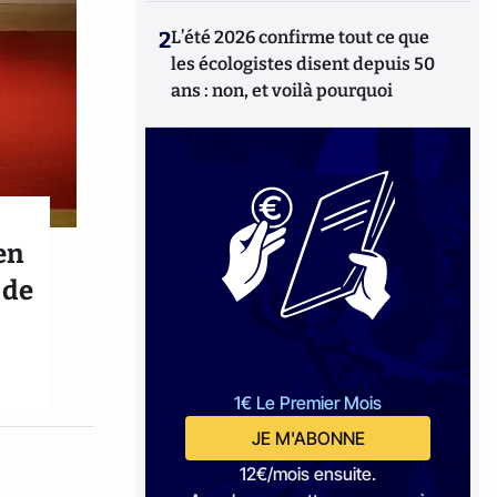
2
L’été 2026 confirme tout ce que
les écologistes disent depuis 50
ans : non, et voilà pourquoi
en
 de
1€ Le Premier Mois
JE M'ABONNE
12€/mois ensuite.