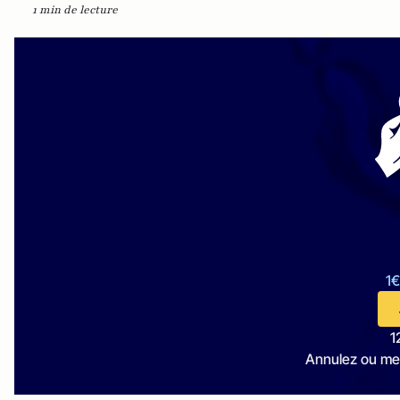
1 min de lecture
1€
1
Annulez ou me