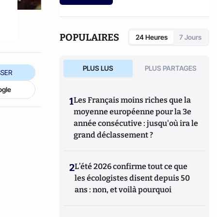
etc.).
POPULAIRES
24 Heures
7 Jours
PLUS LUS
PLUS PARTAGES
SER
ogle
1
Les Français moins riches que la
moyenne européenne pour la 3e
année consécutive : jusqu'où ira le
grand déclassement ?
2
L’été 2026 confirme tout ce que
les écologistes disent depuis 50
ans : non, et voilà pourquoi