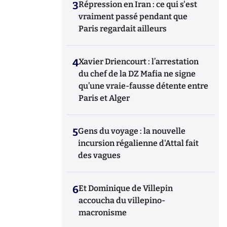
3
Répression en Iran : ce qui s'est
vraiment passé pendant que
Paris regardait ailleurs
4
Xavier Driencourt : l’arrestation
du chef de la DZ Mafia ne signe
qu’une vraie-fausse détente entre
Paris et Alger
5
Gens du voyage : la nouvelle
incursion régalienne d'Attal fait
des vagues
6
Et Dominique de Villepin
accoucha du villepino-
macronisme