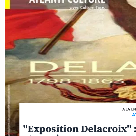
A LA UN
A
"Exposition Delacroix" :