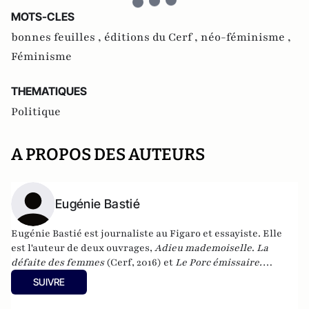
MOTS-CLES
bonnes feuilles ,
éditions du Cerf ,
néo-féminisme ,
Féminisme
THEMATIQUES
Politique
A PROPOS DES AUTEURS
Eugénie Bastié
Eugénie Bastié est journaliste au Figaro et essayiste. Elle
est l'auteur de deux ouvrages,
Adieu mademoiselle
.
La
défaite des femmes
(Cerf, 2016) et
Le Porc émissaire.
Terreur ou contre-révolution
(Cerf, 2018).
SUIVRE