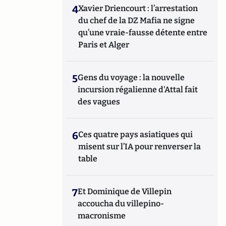
4
Xavier Driencourt : l’arrestation
du chef de la DZ Mafia ne signe
qu’une vraie-fausse détente entre
Paris et Alger
5
Gens du voyage : la nouvelle
incursion régalienne d'Attal fait
des vagues
6
Ces quatre pays asiatiques qui
misent sur l’IA pour renverser la
table
7
Et Dominique de Villepin
accoucha du villepino-
macronisme