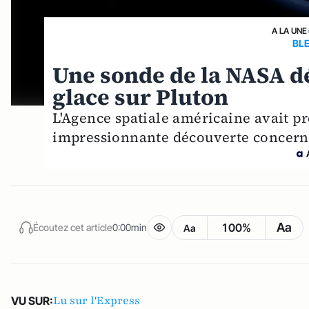
A LA UNE
BL
Une sonde de la NASA dé
glace sur Pluton
L'Agence spatiale américaine avait pr
impressionnante découverte concerna
Aa
100%
Écoutez cet article
0:00min
Aa
Lu sur l'Express
VU SUR: