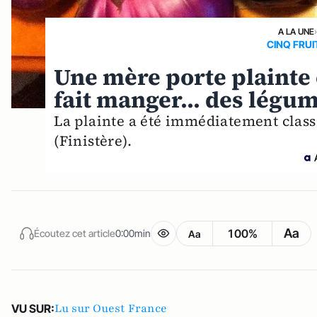
A LA UNE
CINQ FRUI
Une mère porte plainte c
fait manger... des légu
La plainte a été immédiatement class
(Finistère).
Aa
100%
Écoutez cet article
0:00min
Aa
Lu sur Ouest France
VU SUR: