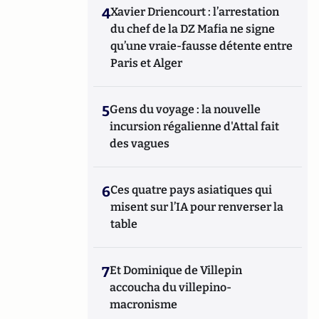
4
Xavier Driencourt : l’arrestation
du chef de la DZ Mafia ne signe
qu’une vraie-fausse détente entre
Paris et Alger
5
Gens du voyage : la nouvelle
incursion régalienne d'Attal fait
des vagues
6
Ces quatre pays asiatiques qui
misent sur l’IA pour renverser la
table
7
Et Dominique de Villepin
accoucha du villepino-
macronisme