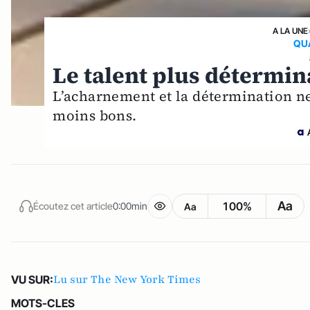
A LA UNE
QUA
Le talent plus détermina
L’acharnement et la détermination ne 
moins bons.
Aa
100%
Écoutez cet article
0:00min
Aa
Lu sur The New York Times
VU SUR:
MOTS-CLES