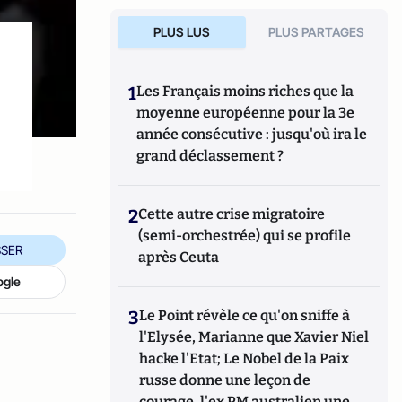
PLUS LUS
PLUS PARTAGES
1
Les Français moins riches que la
moyenne européenne pour la 3e
année consécutive : jusqu'où ira le
grand déclassement ?
2
Cette autre crise migratoire
(semi-orchestrée) qui se profile
SER
après Ceuta
ogle
3
Le Point révèle ce qu'on sniffe à
l'Elysée, Marianne que Xavier Niel
hacke l'Etat; Le Nobel de la Paix
russe donne une leçon de
courage, l'ex PM australien une