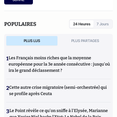
POPULAIRES
24 Heures
7 Jours
PLUS LUS
PLUS PARTAGES
1
Les Français moins riches que la moyenne
européenne pour la 3e année consécutive : jusqu'où
ira le grand déclassement ?
2
Cette autre crise migratoire (semi-orchestrée) qui
se profile après Ceuta
3
Le Point révèle ce qu'on sniffe à l'Elysée, Marianne
que Xavier Niel hacke l'Etat; Le Nobel de la Paix