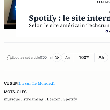
A LA UNE
Spotify : le site inte
Selon le site américain Techcrun
Aa
100%
Écoutez cet article
0:00min
Aa
Lu sur Le Monde.fr
VU SUR:
MOTS-CLES
musique ,
streaming ,
Deezer ,
Spotify