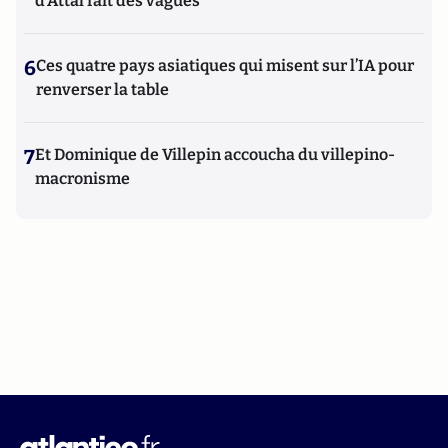
d'Attal fait des vagues
6
Ces quatre pays asiatiques qui misent sur l’IA pour
renverser la table
7
Et Dominique de Villepin accoucha du villepino-
macronisme