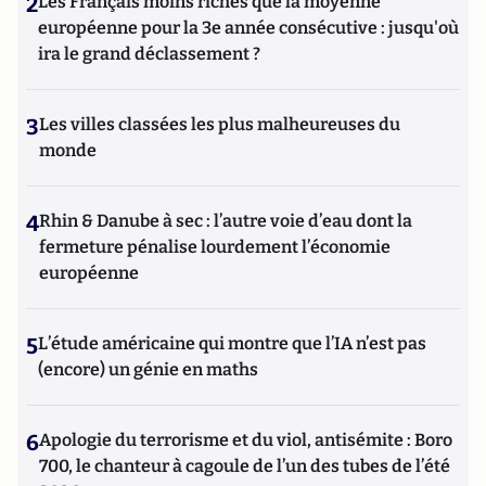
2
Les Français moins riches que la moyenne
européenne pour la 3e année consécutive : jusqu'où
ira le grand déclassement ?
3
Les villes classées les plus malheureuses du
monde
4
Rhin & Danube à sec : l’autre voie d’eau dont la
fermeture pénalise lourdement l’économie
européenne
5
L’étude américaine qui montre que l’IA n’est pas
(encore) un génie en maths
6
Apologie du terrorisme et du viol, antisémite : Boro
700, le chanteur à cagoule de l’un des tubes de l’été