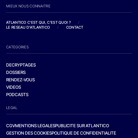
MIEUX NOUS CONNAITRE
ATLANTICO C'EST QUI, C'EST QUOI ?
/
LE RESEAU D'ATLANTICO
/
CONTACT
CATEGORIES
DECRYPTAGES
DOSSIERS
RENDEZ-VOUS
VIDEOS
PODCASTS
LEGAL
CGV
MENTIONS LEGALES
PUBLICITE SUR ATLANTICO
GESTION DES COOKIES
POLITIQUE DE CONFIDENTIALITE