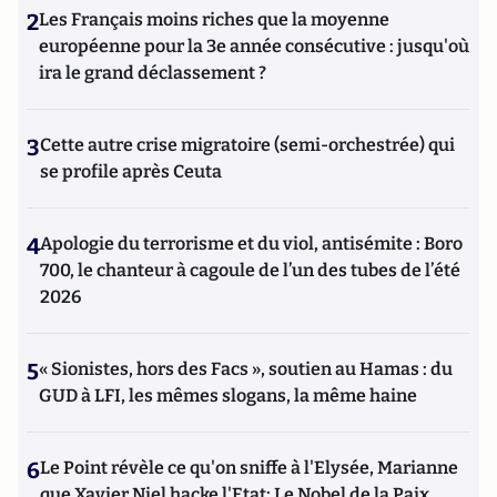
2
Les Français moins riches que la moyenne
européenne pour la 3e année consécutive : jusqu'où
ira le grand déclassement ?
3
Cette autre crise migratoire (semi-orchestrée) qui
se profile après Ceuta
4
Apologie du terrorisme et du viol, antisémite : Boro
700, le chanteur à cagoule de l’un des tubes de l’été
2026
5
« Sionistes, hors des Facs », soutien au Hamas : du
GUD à LFI, les mêmes slogans, la même haine
6
Le Point révèle ce qu'on sniffe à l'Elysée, Marianne
que Xavier Niel hacke l'Etat; Le Nobel de la Paix