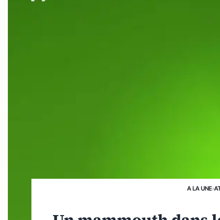
A LA UNE
›
A