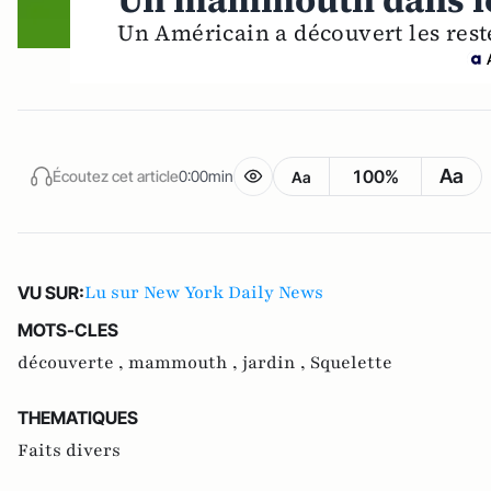
Un mammouth dans le
Un Américain a découvert les rest
Aa
100%
Écoutez cet article
0:00min
Aa
Lu sur New York Daily News
VU SUR:
MOTS-CLES
découverte ,
mammouth ,
jardin ,
Squelette
THEMATIQUES
Faits divers