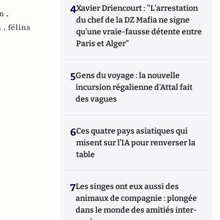
4
Xavier Driencourt : "L’arrestation
n ,
du chef de la DZ Mafia ne signe
 ,
félins
qu’une vraie-fausse détente entre
Paris et Alger"
5
Gens du voyage : la nouvelle
incursion régalienne d'Attal fait
des vagues
6
Ces quatre pays asiatiques qui
misent sur l’IA pour renverser la
table
7
Les singes ont eux aussi des
animaux de compagnie : plongée
dans le monde des amitiés inter-