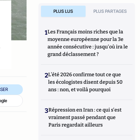
PLUS LUS
PLUS PARTAGES
1
Les Français moins riches que la
moyenne européenne pour la 3e
à
année consécutive : jusqu'où ira le
grand déclassement ?
2
L’été 2026 confirme tout ce que
les écologistes disent depuis 50
ans : non, et voilà pourquoi
SER
ogle
3
Répression en Iran : ce qui s'est
vraiment passé pendant que
Paris regardait ailleurs