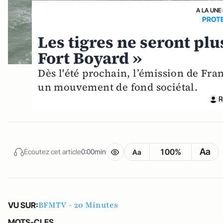
A LA UNE
PROTE
Les tigres ne seront plu
Fort Boyard »
Dès l'été prochain, l’émission de Fran
un mouvement de fond sociétal.
R
Aa
100%
Écoutez cet article
0:00min
Aa
BFMTV - 20 Minutes
VU SUR:
MOTS-CLES