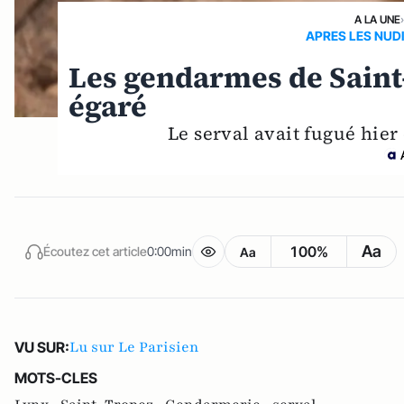
A LA UNE
APRES LES NUD
Les gendarmes de Saint
égaré
Le serval avait fugué hier
Aa
100%
Écoutez cet article
0:00min
Aa
Lu sur Le Parisien
VU SUR:
MOTS-CLES