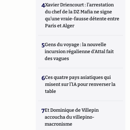
4
Xavier Driencourt : l’arrestation
du chef de la DZ Mafia ne signe
qu’une vraie-fausse détente entre
Paris et Alger
5
Gens du voyage : la nouvelle
incursion régalienne d'Attal fait
des vagues
6
Ces quatre pays asiatiques qui
misent sur l’IA pour renverser la
table
7
Et Dominique de Villepin
accoucha du villepino-
macronisme