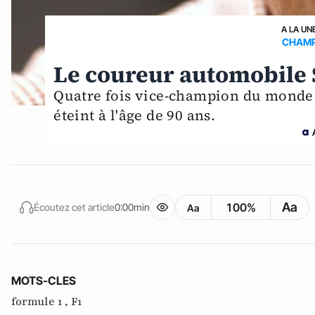
A LA UN
CHAMP
Le coureur automobile 
Quatre fois vice-champion du monde (
éteint à l'âge de 90 ans.
Aa
100%
Écoutez cet article
0:00min
Aa
MOTS-CLES
formule 1 ,
F1