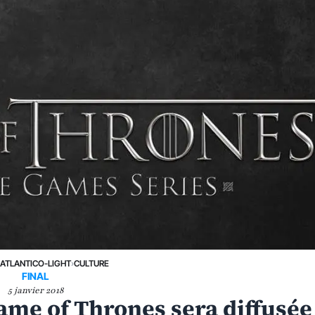
›
ATLANTICO-LIGHT
›
CULTURE
FINAL
5 janvier 2018
ame of Thrones sera diffusée