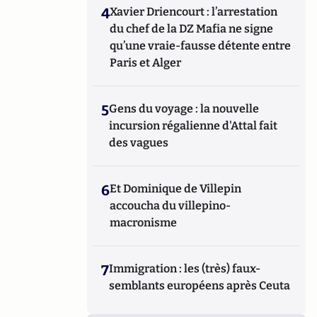
4
Xavier Driencourt : l’arrestation
du chef de la DZ Mafia ne signe
qu’une vraie-fausse détente entre
Paris et Alger
5
Gens du voyage : la nouvelle
incursion régalienne d'Attal fait
des vagues
6
Et Dominique de Villepin
accoucha du villepino-
macronisme
7
Immigration : les (très) faux-
semblants européens après Ceuta