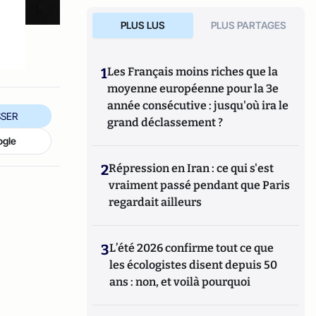
PLUS LUS
PLUS PARTAGES
1
Les Français moins riches que la
moyenne européenne pour la 3e
année consécutive : jusqu'où ira le
SER
grand déclassement ?
ogle
2
Répression en Iran : ce qui s'est
vraiment passé pendant que Paris
regardait ailleurs
3
L’été 2026 confirme tout ce que
les écologistes disent depuis 50
ans : non, et voilà pourquoi