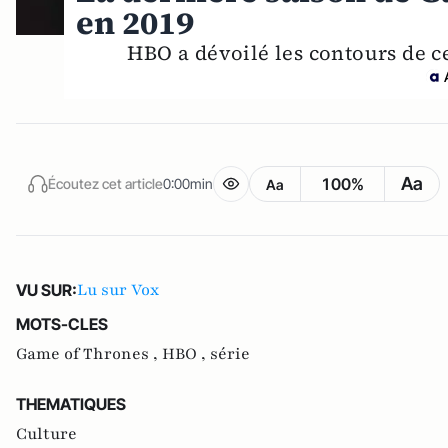
en 2019
HBO a dévoilé les contours de ce
Aa
100%
Écoutez cet article
0:00min
Aa
Lu sur Vox
VU SUR:
MOTS-CLES
Game of Thrones ,
HBO ,
série
THEMATIQUES
Culture