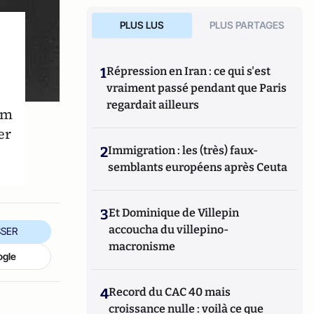
PLUS LUS
PLUS PARTAGES
1
Répression en Iran : ce qui s'est
vraiment passé pendant que Paris
regardait ailleurs
um
er
2
Immigration : les (très) faux-
semblants européens après Ceuta
3
Et Dominique de Villepin
accoucha du villepino-
SER
macronisme
ogle
4
Record du CAC 40 mais
croissance nulle : voilà ce que