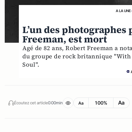
A LA UNE
L’un des photographes p
Freeman, est mort
Agé de 82 ans, Robert Freeman a not
du groupe de rock britannique "With 
Soul".
Aa
100%
Écoutez cet article
0:00min
Aa