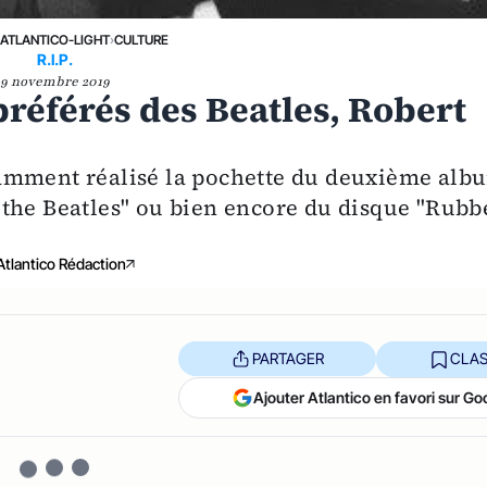
›
ATLANTICO-LIGHT
›
CULTURE
R.I.P.
9 novembre 2019
référés des Beatles, Robert
amment réalisé la pochette du deuxième alb
the Beatles" ou bien encore du disque "Rubb
Atlantico Rédaction
PARTAGER
CLAS
Ajouter Atlantico en favori sur Go