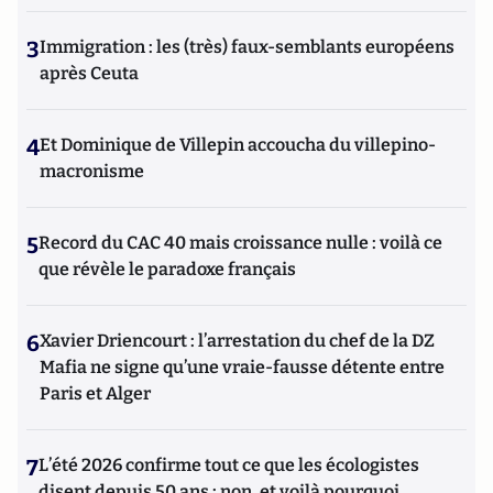
3
Immigration : les (très) faux-semblants européens
après Ceuta
4
Et Dominique de Villepin accoucha du villepino-
macronisme
5
Record du CAC 40 mais croissance nulle : voilà ce
que révèle le paradoxe français
6
Xavier Driencourt : l’arrestation du chef de la DZ
Mafia ne signe qu’une vraie-fausse détente entre
Paris et Alger
7
L’été 2026 confirme tout ce que les écologistes
disent depuis 50 ans : non, et voilà pourquoi