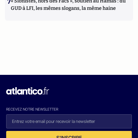
7
« Sionistes, hors des Facs », soutien au Hamas : du
GUD à LFI, les mêmes slogans, la même haine
RECEVEZ NOTRE NEWSLETTER
S'INSCRIRE