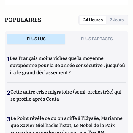
POPULAIRES
24 Heures
7 Jours
PLUS LUS
PLUS PARTAGES
1
Les Français moins riches que la moyenne
européenne pour la 3e année consécutive : jusqu'où
ira le grand déclassement ?
2
Cette autre crise migratoire (semi-orchestrée) qui
se profile après Ceuta
3
Le Point révèle ce qu'on sniffe à l'Elysée, Marianne
que Xavier Niel hacke l'Etat; Le Nobel de la Paix
russe donne une leçon de courage, l'ex PM