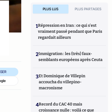
PLUS LUS
PLUS PARTAGES
1
Répression en Iran : ce qui s'est
vraiment passé pendant que Paris
regardait ailleurs
2
Immigration : les (très) faux-
semblants européens après Ceuta
SER
3
Et Dominique de Villepin
ogle
accoucha du villepino-
macronisme
4
Record du CAC 40 mais
croissance nulle : voilà ce que