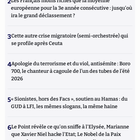
2
Les Français moins riches que la moyenne
européenne pour la 3e année consécutive : jusqu'où
ira le grand déclassement ?
3
Cette autre crise migratoire (semi-orchestrée) qui
se profile après Ceuta
4
Apologie du terrorisme et du viol, antisémite : Boro
700, le chanteur à cagoule de l’un des tubes de l’été
2026
5
« Sionistes, hors des Facs », soutien au Hamas : du
GUD à LFI, les mêmes slogans, la même haine
6
Le Point révèle ce qu'on sniffe à l'Elysée, Marianne
que Xavier Niel hacke l'Etat; Le Nobel de la Paix