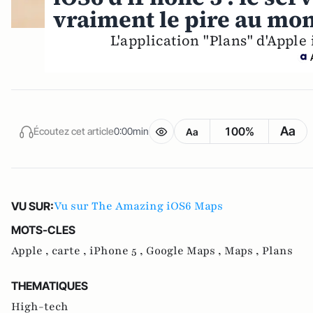
vraiment le pire au mon
L'application "Plans" d'Apple 
Aa
100%
Écoutez cet article
0:00min
Aa
Vu sur The Amazing iOS6 Maps
VU SUR:
MOTS-CLES
Apple ,
carte ,
iPhone 5 ,
Google Maps ,
Maps ,
Plans
THEMATIQUES
High-tech