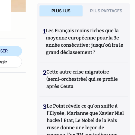
PLUS LUS
PLUS PARTAGES
1
Les Français moins riches que la
moyenne européenne pour la 3e
année consécutive : jusqu'où ira le
SER
grand déclassement ?
ogle
2
Cette autre crise migratoire
(semi-orchestrée) qui se profile
après Ceuta
3
Le Point révèle ce qu'on sniffe à
l'Elysée, Marianne que Xavier Niel
hacke l'Etat; Le Nobel de la Paix
russe donne une leçon de
courage, l'ex PM australien une