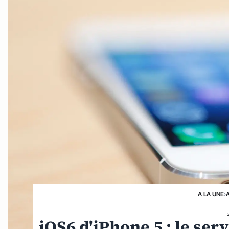
A LA UNE
›
iOS6 d'iPhone 5 : le ser