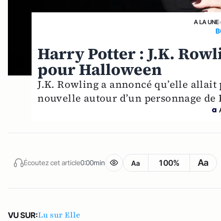
A LA UNE
B
Harry Potter : J.K. Row
pour Halloween
J.K. Rowling a annoncé qu’elle allait
nouvelle autour d’un personnage de 
Aa
100%
Écoutez cet article
0:00min
Aa
Lu sur Elle
VU SUR: