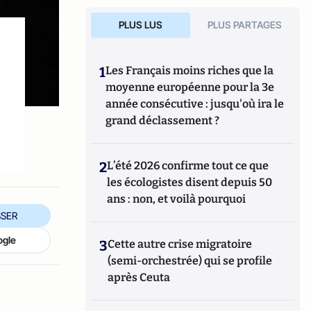
PLUS LUS
PLUS PARTAGES
1
Les Français moins riches que la
moyenne européenne pour la 3e
année consécutive : jusqu'où ira le
grand déclassement ?
2
L’été 2026 confirme tout ce que
les écologistes disent depuis 50
ans : non, et voilà pourquoi
SER
ogle
3
Cette autre crise migratoire
(semi-orchestrée) qui se profile
après Ceuta