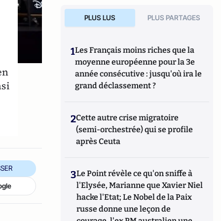
PLUS LUS
PLUS PARTAGES
1
Les Français moins riches que la
moyenne européenne pour la 3e
en
année consécutive : jusqu'où ira le
nsi
grand déclassement ?
2
Cette autre crise migratoire
(semi-orchestrée) qui se profile
après Ceuta
SER
3
Le Point révèle ce qu'on sniffe à
l'Elysée, Marianne que Xavier Niel
ogle
hacke l'Etat; Le Nobel de la Paix
russe donne une leçon de
courage, l'ex PM australien une