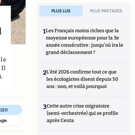
PLUS LUS
PLUS PARTAGES
d
1
Les Français moins riches que la
moyenne européenne pour la 3e
année consécutive : jusqu'où ira le
grand déclassement ?
ule
 Il
2
L’été 2026 confirme tout ce que
.
les écologistes disent depuis 50
ans : non, et voilà pourquoi
3
Cette autre crise migratoire
SER
(semi-orchestrée) qui se profile
après Ceuta
ogle