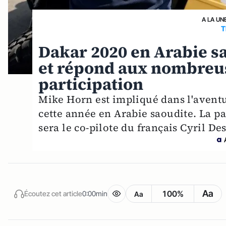
A LA UN
T
Dakar 2020 en Arabie s
et répond aux nombreus
participation
Mike Horn est impliqué dans l'aventu
cette année en Arabie saoudite. La par
sera le co-pilote du français Cyril D
Aa
100%
Écoutez cet article
0:00min
Aa