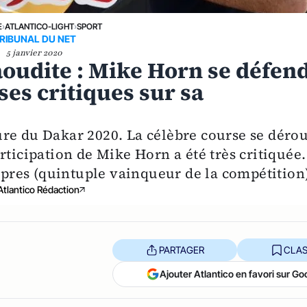
E
›
ATLANTICO-LIGHT
›
SPORT
RIBUNAL DU NET
5 janvier 2020
aoudite : Mike Horn se défen
es critiques sur sa
re du Dakar 2020. La célèbre course se déro
ticipation de Mike Horn a été très critiquée.
espres (quintuple vainqueur de la compétition)
Atlantico Rédaction
PARTAGER
CLAS
Ajouter Atlantico en favori sur Go