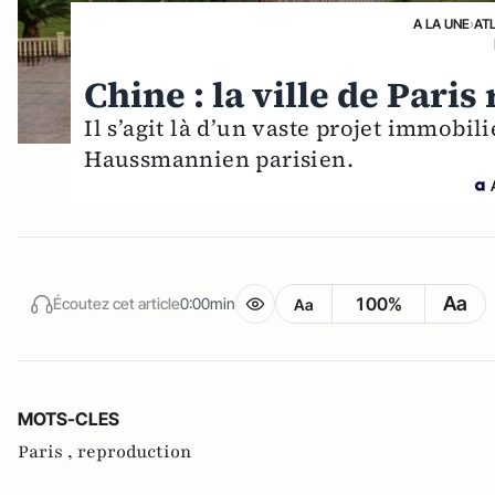
A LA UNE
›
AT
Chine : la ville de Pari
Il s’agit là d’un vaste projet immobil
Haussmannien parisien.
Aa
100%
Écoutez cet article
0:00min
Aa
MOTS-CLES
Paris ,
reproduction