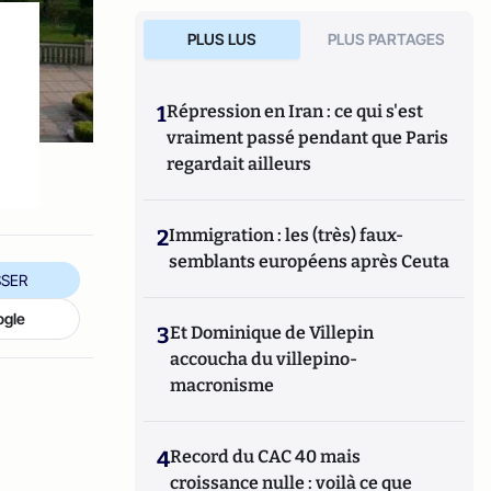
PLUS LUS
PLUS PARTAGES
1
Répression en Iran : ce qui s'est
vraiment passé pendant que Paris
regardait ailleurs
2
Immigration : les (très) faux-
semblants européens après Ceuta
SER
ogle
3
Et Dominique de Villepin
accoucha du villepino-
macronisme
4
Record du CAC 40 mais
croissance nulle : voilà ce que