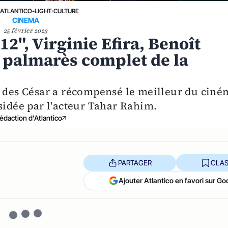
›
ATLANTICO-LIGHT
›
CULTURE
CINEMA
25 février 2023
12", Virginie Efira, Benoît
palmarès complet de la
e des César a récompensé le meilleur du ciné
sidée par l'acteur Tahar Rahim.
édaction d'Atlantico
PARTAGER
CLAS
Ajouter Atlantico en favori sur Go