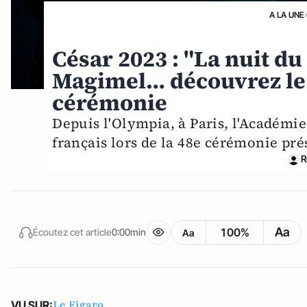
A LA UNE
César 2023 : "La nuit du 
Magimel… découvrez le 
cérémonie
Depuis l'Olympia, à Paris, l'Académi
français lors de la 48e cérémonie pré
R
Aa
100%
Écoutez cet article
0:00min
Aa
Le Figaro
VU SUR: