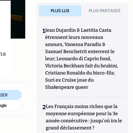
PLUS LUS
PLUS PARTAGES
1
Jean Dujardin & Laetitia Casta
étrennent leurs nouveaux
amours, Vanessa Paradis &
Samuel Benchetrit enterrent le
ma
leur; Leonardo di Caprio fond,
Victoria Beckham fait du brukini,
Cristiano Ronaldo du bisco-fils;
Suri ex Cruise joue du
Shakespeare queer
SER
ogle
2
Les Français moins riches que la
moyenne européenne pour la 3e
année consécutive : jusqu'où ira le
grand déclassement ?