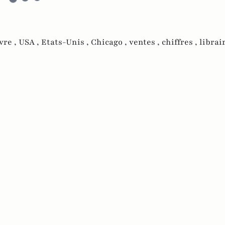
ivre ,
USA ,
Etats-Unis ,
Chicago ,
ventes ,
chiffres ,
librai