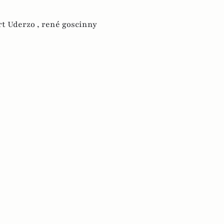
rt Uderzo ,
rené goscinny