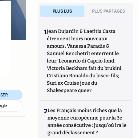
PLUS LUS
PLUS PARTAGES
1
Jean Dujardin & Laetitia Casta
étrennent leurs nouveaux
amours, Vanessa Paradis &
Samuel Benchetrit enterrent le
leur; Leonardo di Caprio fond,
Victoria Beckham fait du brukini,
Cristiano Ronaldo du bisco-fils;
Suri ex Cruise joue du
Shakespeare queer
SER
ogle
2
Les Français moins riches que la
moyenne européenne pour la 3e
année consécutive : jusqu'où ira le
grand déclassement ?