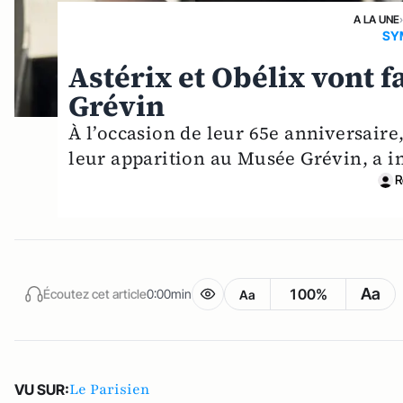
A LA UNE
SY
Astérix et Obélix vont f
Grévin
À l’occasion de leur 65e anniversaire
leur apparition au Musée Grévin, a i
R
Aa
100%
Écoutez cet article
0:00min
Aa
Le Parisien
VU SUR: