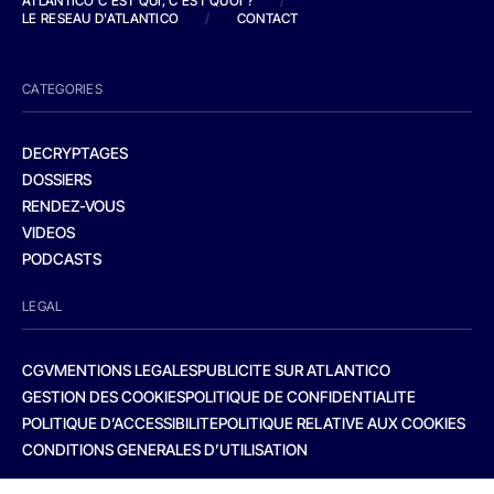
ATLANTICO C'EST QUI, C'EST QUOI ?
/
LE RESEAU D'ATLANTICO
/
CONTACT
CATEGORIES
DECRYPTAGES
DOSSIERS
RENDEZ-VOUS
VIDEOS
PODCASTS
LEGAL
CGV
MENTIONS LEGALES
PUBLICITE SUR ATLANTICO
GESTION DES COOKIES
POLITIQUE DE CONFIDENTIALITE
POLITIQUE D’ACCESSIBILITE
POLITIQUE RELATIVE AUX COOKIES
CONDITIONS GENERALES D’UTILISATION