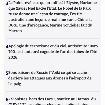
3
Le Point révèle ce qu'on sniffe à l'Elysée, Marianne
que Xavier Niel hacke l'Etat; Le Nobel de la Paix
russe donne une leçon de courage, l'ex PM
australien une leçon de réalisme sur la Chine, la
DGSE une d'arrogance; Marine Tondelier fait du
Macron
4
Apologie du terrorisme et du viol, antisémite : Boro
700, le chanteur à cagoule de l’un des tubes de l’été
2026
5
Bons baisers de Russie ? Voilà ce qui se cache
derrière les attaques aux drones à l'aéroport de
Leipzig
6
« Sionistes, hors des Facs », soutien au Hamas : du
GUD à LFI, les mêmes slogans, la même haine