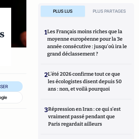
PLUS LUS
PLUS PARTAGES
s
1
Les Français moins riches que la
moyenne européenne pour la 3e
année consécutive : jusqu'où ira le
grand déclassement ?
2
L’été 2026 confirme tout ce que
les écologistes disent depuis 50
SER
ans : non, et voilà pourquoi
ogle
3
Répression en Iran : ce qui s'est
vraiment passé pendant que
Paris regardait ailleurs