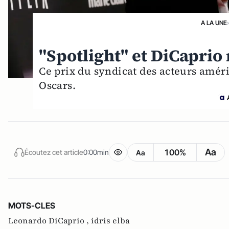
A LA UNE
"Spotlight" et DiCapri
Ce prix du syndicat des acteurs améri
Oscars.
Aa
100%
Écoutez cet article
0:00min
Aa
MOTS-CLES
Leonardo DiCaprio ,
idris elba