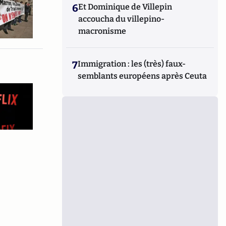
6
Et Dominique de Villepin
accoucha du villepino-
macronisme
7
Immigration : les (très) faux-
semblants européens après Ceuta