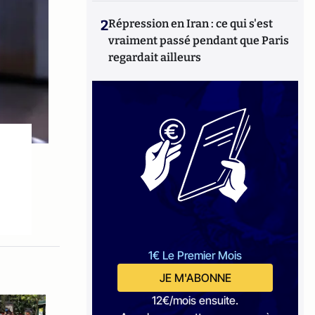
2
Répression en Iran : ce qui s'est
vraiment passé pendant que Paris
regardait ailleurs
1€ Le Premier Mois
JE M'ABONNE
12€/mois ensuite.