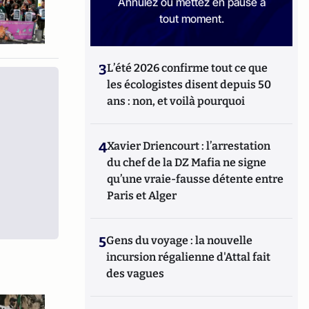
Annulez ou mettez en pause à
tout moment.
3
L’été 2026 confirme tout ce que
les écologistes disent depuis 50
ans : non, et voilà pourquoi
4
Xavier Driencourt : l’arrestation
du chef de la DZ Mafia ne signe
qu’une vraie-fausse détente entre
Paris et Alger
5
Gens du voyage : la nouvelle
incursion régalienne d'Attal fait
des vagues