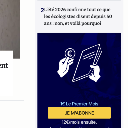
2
L’été 2026 confirme tout ce que
les écologistes disent depuis 50
ans : non, et voilà pourquoi
ent
1€ Le Premier Mois
JE M'ABONNE
12€/mois ensuite.