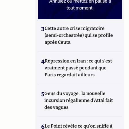
Annulez ou mettez en pause à
tout moment.
3
Cette autre crise migratoire
(semi-orchestrée) qui se profile
après Ceuta
4
Répression en Iran : ce qui s'est
vraiment passé pendant que
Paris regardait ailleurs
5
Gens du voyage : la nouvelle
incursion régalienne d'Attal fait
des vagues
6
Le Point révèle ce qu'on sniffe à