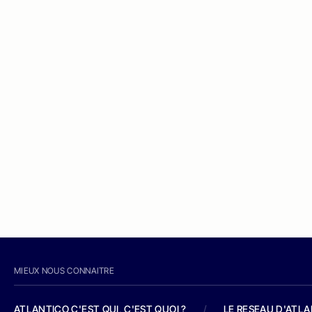
MIEUX NOUS CONNAITRE
ATLANTICO C'EST QUI, C'EST QUOI ?
/
LE RESEAU D'ATL