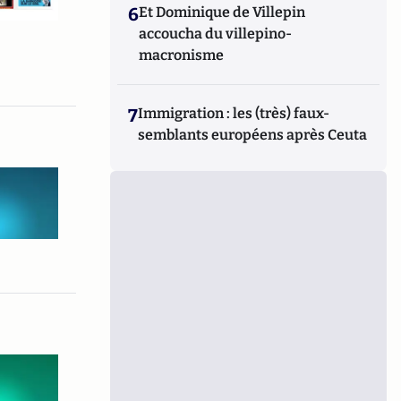
6
Et Dominique de Villepin
accoucha du villepino-
macronisme
7
Immigration : les (très) faux-
semblants européens après Ceuta