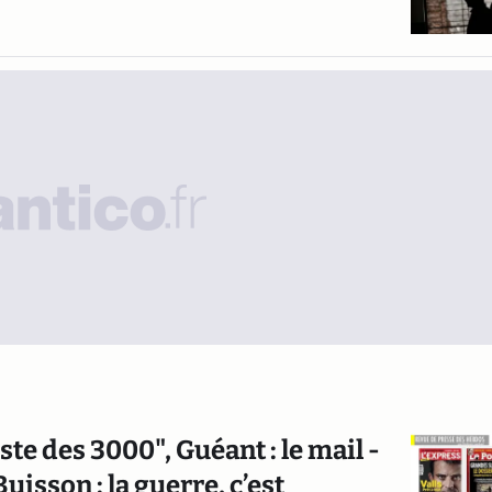
ste des 3000", Guéant : le mail -
isson : la guerre, c’est