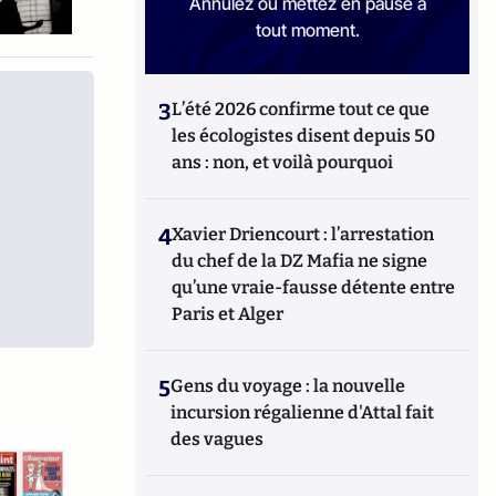
Annulez ou mettez en pause à
tout moment.
3
L’été 2026 confirme tout ce que
les écologistes disent depuis 50
ans : non, et voilà pourquoi
4
Xavier Driencourt : l’arrestation
du chef de la DZ Mafia ne signe
qu’une vraie-fausse détente entre
Paris et Alger
5
Gens du voyage : la nouvelle
incursion régalienne d'Attal fait
des vagues