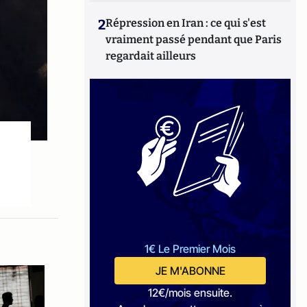
2
Répression en Iran : ce qui s'est
vraiment passé pendant que Paris
regardait ailleurs
1€ Le Premier Mois
JE M'ABONNE
12€/mois ensuite.