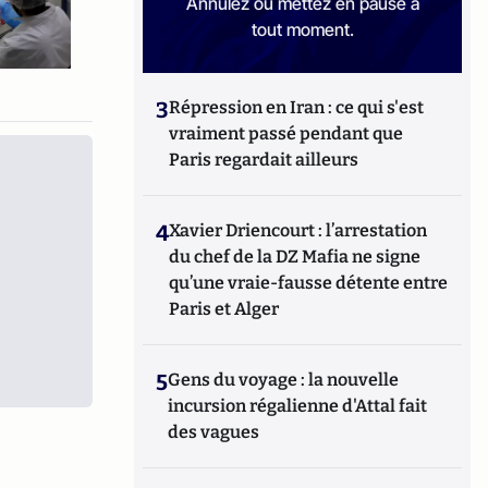
Annulez ou mettez en pause à
tout moment.
3
Répression en Iran : ce qui s'est
vraiment passé pendant que
Paris regardait ailleurs
4
Xavier Driencourt : l’arrestation
du chef de la DZ Mafia ne signe
qu’une vraie-fausse détente entre
Paris et Alger
5
Gens du voyage : la nouvelle
incursion régalienne d'Attal fait
des vagues