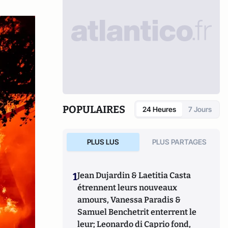
POPULAIRES
24 Heures
7 Jours
PLUS LUS
PLUS PARTAGES
1
Jean Dujardin & Laetitia Casta
étrennent leurs nouveaux
amours, Vanessa Paradis &
Samuel Benchetrit enterrent le
leur; Leonardo di Caprio fond,