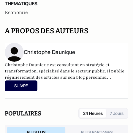
THEMATIQUES
Economie
A PROPOS DES AUTEURS
Christophe Daunique
Christophe Daunique est consultant en stratégie et
transformation, spécialisé dans le secteur public. Il publie
régulièrement des articles sur son blog personnel
(
https://lecahierdauniquien.substack.com/
).
SUIVRE
POPULAIRES
24 Heures
7 Jours
PLUS LUS
PLUS PARTAGES