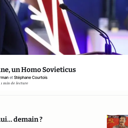
ine, un Homo Sovieticus
erman
et
Stéphane Courtois
1 min de lecture
’hui… demain ?