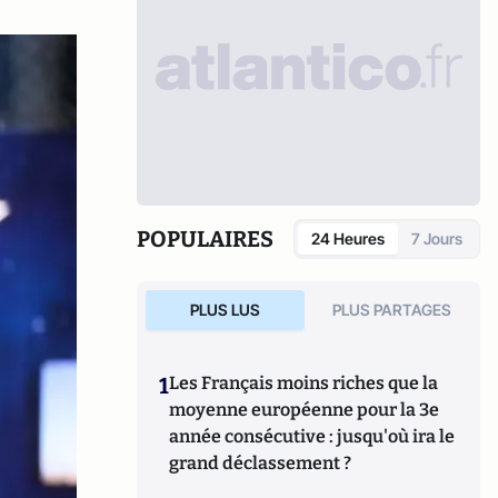
POPULAIRES
24 Heures
7 Jours
PLUS LUS
PLUS PARTAGES
1
Les Français moins riches que la
moyenne européenne pour la 3e
année consécutive : jusqu'où ira le
grand déclassement ?