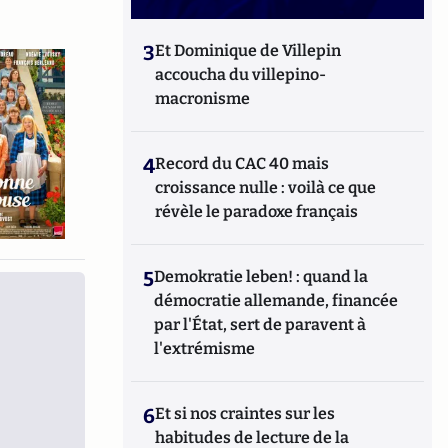
3
Et Dominique de Villepin
accoucha du villepino-
macronisme
4
Record du CAC 40 mais
croissance nulle : voilà ce que
révèle le paradoxe français
5
Demokratie leben! : quand la
démocratie allemande, financée
par l'État, sert de paravent à
l'extrémisme
6
Et si nos craintes sur les
habitudes de lecture de la