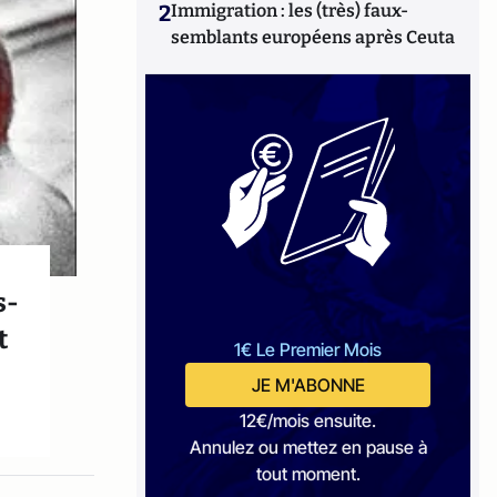
2
Immigration : les (très) faux-
semblants européens après Ceuta
s-
t
1€ Le Premier Mois
JE M'ABONNE
12€/mois ensuite.
Annulez ou mettez en pause à
tout moment.