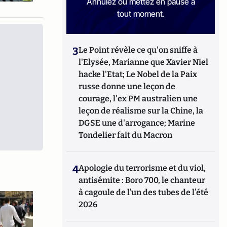
Annulez ou mettez en pause à
tout moment.
3
Le Point révèle ce qu'on sniffe à
l'Elysée, Marianne que Xavier Niel
hacke l'Etat; Le Nobel de la Paix
russe donne une leçon de
courage, l'ex PM australien une
leçon de réalisme sur la Chine, la
DGSE une d'arrogance; Marine
Tondelier fait du Macron
4
Apologie du terrorisme et du viol,
antisémite : Boro 700, le chanteur
à cagoule de l’un des tubes de l’été
2026