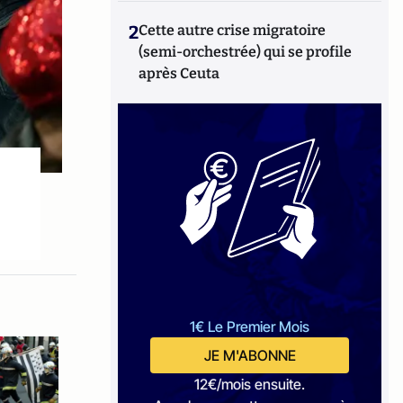
2
Cette autre crise migratoire
(semi-orchestrée) qui se profile
après Ceuta
1€ Le Premier Mois
JE M'ABONNE
12€/mois ensuite.