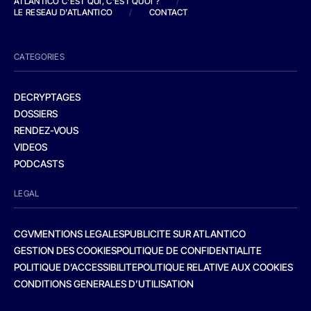
ATLANTICO C'EST QUI, C'EST QUOI ?
/
LE RESEAU D'ATLANTICO
/
CONTACT
CATEGORIES
DECRYPTAGES
DOSSIERS
RENDEZ-VOUS
VIDEOS
PODCASTS
LEGAL
CGV
MENTIONS LEGALES
PUBLICITE SUR ATLANTICO
GESTION DES COOKIES
POLITIQUE DE CONFIDENTIALITE
POLITIQUE D’ACCESSIBILITE
POLITIQUE RELATIVE AUX COOKIES
CONDITIONS GENERALES D’UTILISATION