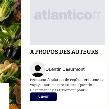
A PROPOS DES AUTEURS
Quentin Desurmont
Président fondateur de
Peplum
, créateur de
voyages sur-mesure de luxe, Quentin
Desurmont agit activement pour
l’entreprenariat. Il a fait partie de la
SUIVRE
délégation du G20 YES à Moscou en 2013 et à
Mexico en 2012, est membre de Croissance +