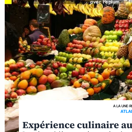
A LA UNE
›
R
ATLA
Expérience culinaire a