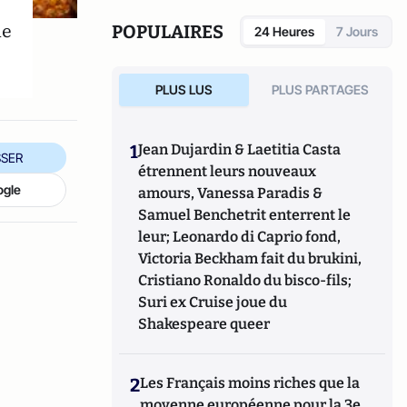
et des Entrepreneurs et Dirigeants
Chrétiens. Quentin contribue aussi à
ne
POPULAIRES
24 Heures
7 Jours
l’émergence du tourisme de luxe en Europe,
il est membre de
Traveller Made
.
PLUS LUS
PLUS PARTAGES
1
Jean Dujardin & Laetitia Casta
SER
étrennent leurs nouveaux
ogle
amours, Vanessa Paradis &
Samuel Benchetrit enterrent le
leur; Leonardo di Caprio fond,
Victoria Beckham fait du brukini,
Cristiano Ronaldo du bisco-fils;
Suri ex Cruise joue du
Shakespeare queer
2
Les Français moins riches que la
moyenne européenne pour la 3e