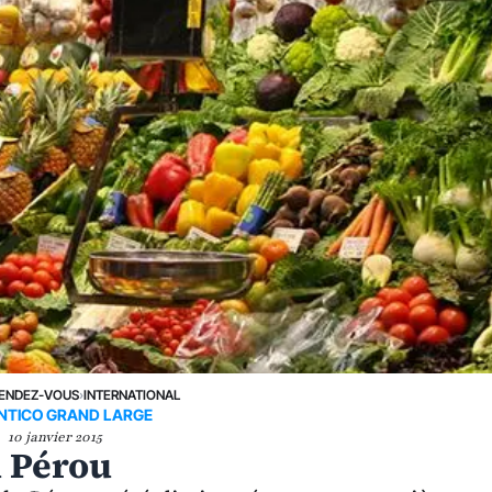
ENDEZ-VOUS
›
INTERNATIONAL
NTICO GRAND LARGE
10 janvier 2015
u Pérou