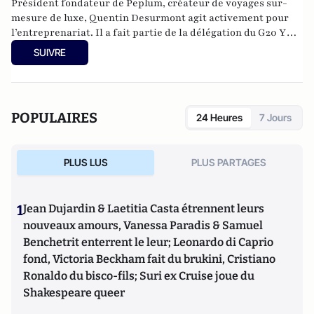
Président fondateur de
Peplum
, créateur de voyages sur-
mesure de luxe, Quentin Desurmont agit activement pour
l’entreprenariat. Il a fait partie de la délégation du G20 YES
à Moscou en 2013 et à Mexico en 2012, est membre de
SUIVRE
Croissance + et des Entrepreneurs et Dirigeants Chrétiens.
Quentin contribue aussi à l’émergence du tourisme de luxe
en Europe, il est membre de
Traveller Made
.
POPULAIRES
24 Heures
7 Jours
PLUS LUS
PLUS PARTAGES
1
Jean Dujardin & Laetitia Casta étrennent leurs
nouveaux amours, Vanessa Paradis & Samuel
Benchetrit enterrent le leur; Leonardo di Caprio
fond, Victoria Beckham fait du brukini, Cristiano
Ronaldo du bisco-fils; Suri ex Cruise joue du
Shakespeare queer