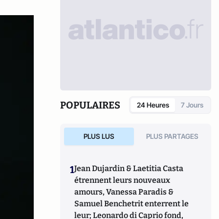
POPULAIRES
24 Heures
7 Jours
PLUS LUS
PLUS PARTAGES
1
Jean Dujardin & Laetitia Casta
étrennent leurs nouveaux
amours, Vanessa Paradis &
Samuel Benchetrit enterrent le
leur; Leonardo di Caprio fond,