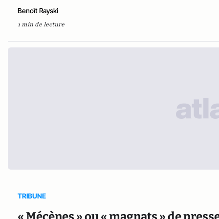
Benoît Rayski
1 min de lecture
TRIBUNE
« Mécènes » ou « magnats » de presse