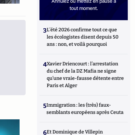
Annulez ou mettez en pause à
tout moment.
3
L’été 2026 confirme tout ce que
les écologistes disent depuis 50
ans : non, et voilà pourquoi
4
Xavier Driencourt : l’arrestation
du chef de la DZ Mafia ne signe
qu’une vraie-fausse détente entre
Paris et Alger
5
Immigration : les (très) faux-
semblants européens après Ceuta
6
Et Dominique de Villepin