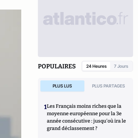
POPULAIRES
24 Heures
7 Jours
PLUS LUS
PLUS PARTAGES
1
Les Français moins riches que la
moyenne européenne pour la 3e
année consécutive : jusqu'où ira le
grand déclassement ?