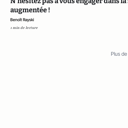
N’hésitez pas à vous engager dans la s
augmentée !
Benoît Rayski
1 min de lecture
Plus de