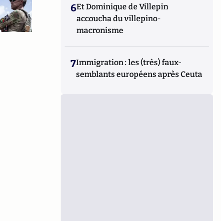
6
Et Dominique de Villepin
accoucha du villepino-
macronisme
7
Immigration : les (très) faux-
semblants européens après Ceuta